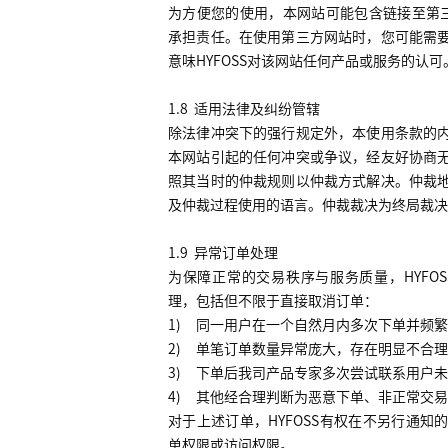
为方便您的使用，本网站可能包含链接至第
承担责任。在使用第三方网站时，您可能需
意味
HYFOSS
对该网站任何产品或服务的认可
1.8
适用法律及纠纷管辖
除法律冲突下的强行规定外，本使用条款的
本网站引起的任何冲突或争议，经友好协商
照其当时的仲裁规则以仲裁方式解决。仲裁
及仲裁过程使用的语言。仲裁裁决为终局裁决
1.9
异常订单处理
为保障正常的交易秩序与服务质量，
HYFOS
理，包括但不限于直接取消订单：
1)
同一用户在一个自然月内多次下单并频繁
2)
单笔订单数量异常庞大，存在明显不合理
3)
下单后我司产品专家多次尝试联系用户未
4)
其他经合理判断为恶意下单、非正常交易
对于上述订单，
HYFOSS
有权在不另行通知
单权限或访问权限。