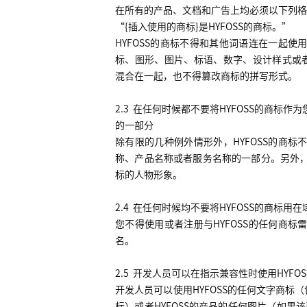
在所有的产品、文档和广告上均必须以下列格
“
{
插入使用的商标
}
是
HYFOSS
的商标。
”
HYFOSS
的商标不得和其他词语连在一起使
标、图形、图片、标语、数字、设计样式或
混合在一起，也不得篡改商标的拼写形式。
2.3
在任何时候都不要将
HYFOSS
的商标作为
的一部分
除有限的几种例外情形外，
HYFOSS
的商标
称、产品名称或者服务名称的一部分。另外
标的人物形象。
2.4
在任何时候均不要将
HYFOSS
的商标用在
您不得使用或者注册与
HYFOSS
的任何商标
名。
2.5
开发人员可以在指示兼容性时使用
HYFOS
开发人员可以使用
HYFOSS
的任何文字商标（
标）或者
HYFOSS
的产品的任何图片（如果该