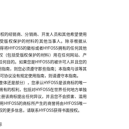
授权的经销商、分销商、开发人员和其他希望使用
受版权保护的材料的其他当事人。除非根据从
得将
HYFOSS
的徽标或者
HYFOSS
拥有的任何其他
权（包括受版权保护的材料）用在任何网站、产
任何目的。如果您是
HYFOSS
的被许可人并且您的
用指南，则您必须遵守那些指南；本指南与该等其
可协议没有规定使用指南，则请遵守本指南。
整体还是部分），您承认
HYFOSS
是该商标的唯一
拥有的权利，包括对
HYFOSS
在世界任何地方单独
注册该商标提出任何异议，并且您不会损害、滥用
用
HYFOSS
的商标所产生的商誉将由
HYFOSS
唯一
权的更多信息，请联系
HYFOSS
获得书面授权。
标