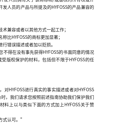
开发人员的产品与所提及的
HYFOSS
的产品兼容的
技术兼容或者以其他方式一起工作；
名称比
HYFOSS
的商标更加显著；
进行错误描述或者加以贬损。
您不得在没有事先获得
HYFOSS
的书面同意的情况
或受版权保护的材料，包括但不限于
HYFOSS
的任
，对
HYFOSS
进行真实的事实描述或者对
HYFOSS
为时，我们请求您按照前述指南协助我们保护我们
材料上以与类似下面的方式加上
HYFOSS
关于赞
方式认可。”