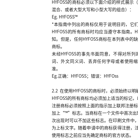
HYFOSS
的商标必须以下面介绍的样式展示
混合、或者大型大写和小型大写的组合）：
Eg. HYFOSS
™
*
本指南中列出的商标仅用于说明目的，它
HYFOSS
的所有商标时均应当遵守本指南。
H
知。但是，任何
HYFOSS
商标在本列表中的
商标。
未经
HYFOSS
的事先书面同意，不得对所列
词、外文同义词、丢弃任何字母或者使用缩
准。
Eg.
正确：
HYFOSS
；错误：
HYFOss
2.2
在使用
HYFOSS
的商标时，必须始终以明
HYFOSS
的所有商标均必须加上适当的标记，
注册商标必须按照上面的指示加上联邦注册标
加上“™”标志。当商标在一个文件中首次出
次出现时可以不加这些标志。在印刷文件中
为上标文字。随着申请中的商标获得注册，
使用标志之前应当先确定商标的官方状态。