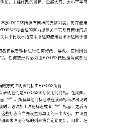
（例如，未经修改的徽标、全部大写、大小写字母
们不是
HYFOSS
所拥有商标的完整列表。您在使用
YFOSS
将尽合理的努力提供关于它现有商标的通
缺失并不代表本指南中所述的使用要求不适用于该
的名称或者徽标进行任何修改、篡改、使用同音
写。任何变形均必须由
HYFOSS
做出澄清或者批
确的方式注明该商标由
HYFOSS
所有
以表明它们是
HYFOSS
实际使用的商标。在美国，
志“
®
”。所有其他商标必须在该商标首次出现时
现时，必须加上注册标志或者“™”标志；之后再
，这些标志应当先设置为单词的一半大小，并设置
注册和未注册商标的列表将会定期更新，因此，在