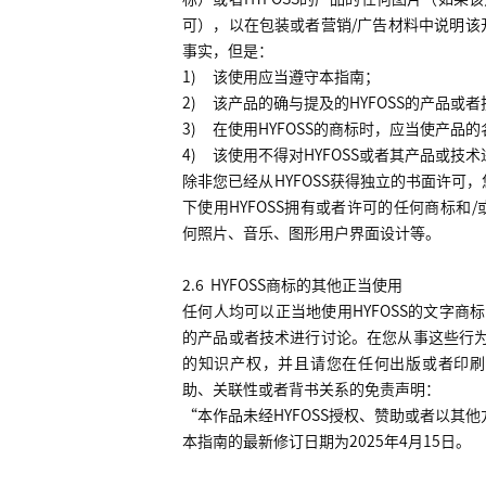
可），以在包装或者营销
/
广告材料中说明该
事实，但是：
1)
该使用应当遵守本指南；
2)
该产品的确与提及的
HYFOSS
的产品或者
3)
在使用
HYFOSS
的商标时，应当使产品的
4)
该使用不得对
HYFOSS
或者其产品或技术
除非您已经从
HYFOSS
获得独立的书面许可，
下使用
HYFOSS
拥有或者许可的任何商标和
/
何照片、音乐、图形用户界面设计等。
2.6
HYFOSS
商标的其他正当使用
任何人均可以正当地使用
HYFOSS
的文字商标
的产品或者技术进行讨论。在您从事这些行
的知识产权，并且请您在任何出版或者印刷
助、关联性或者背书关系的免责声明：
“本作品未经
HYFOSS
授权、赞助或者以其他
本指南的最新修订日期为
2025
年
4
月
15
日。