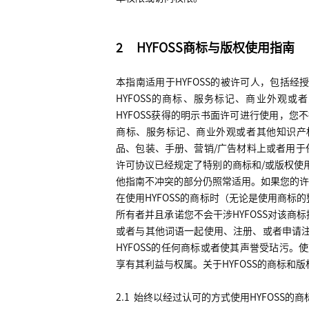
2
HYFOSS
商标与版权使用指南
本指南适用于
HYFOSS
的被许可人，包括经
HYFOSS
的商标、服务标记、商业外观或者
HYFOSS
获得的明示书面许可进行使用，您不
商标、服务标记、商业外观或者其他知识产
品、包装、手册、营销
/
广告材料上或者用于
许可协议已经规定了特别的商标和
/
或版权使
他指南不冲突的部分仍照常适用。如果您的许
在使用
HYFOSS
的商标时（无论是使用商标的
所有者并且承诺您不会干涉
HYFOSS
对该商标
或者与其他词语一起使用、注册、或者申请
HYFOSS
的任何商标或者使其声誉受玷污。使
享有其利益与权属。关于
HYFOSS
的商标和版
2.1
始终以经过认可的方式使用
HYFOSS
的商