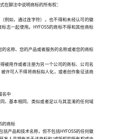
式在脚注中说明商标的所有权：
用（例如，通过连字符），也不得和未经认可的徽
者标志一起使用。
HYFOSS
的商标不得和其他商标
您的名称、您的产品或者服务的名称或者您的商标
不得被用作或者注册为另一个公司的商标、公司名
，被许可人不得将商标拟人化，或者创作象征该商
域名中
雷同、基本相同、类似或者足以与其混淆的任何域
S
的商标
包括产品和技术名称，但不包括
HYFOSS
的任何徽
开发人员拥有关于该商标和
/
或版权的所有权或许